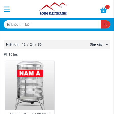
0
Hiển thị:
12
/
24
/
36
Sắp xếp
Bộ lọc