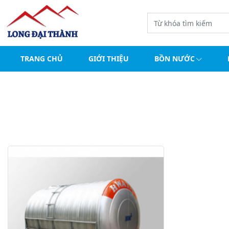
Trang chủ
bồn inox 5000l nằm mới.
TRANG CHỦ
GIỚI THIỆU
BỒN NƯỚC