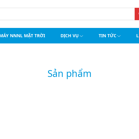
MÁY NNNL MẶT TRỜI
DỊCH VỤ
TIN TỨC
L
Sản phẩm