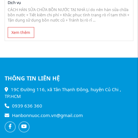
Dịch vụ
CÁCH HÀN SỬA CHỮA BỒN NƯỚC TẠI NHÀ Lí do nên hàn sửa chữa
bồn nước + Tiết kiệm chi phí + Khắc phục tình trạng rò rỉ tạm thời +
Tận dụng sử dụng bồn nước cũ + Tránh bị rò rỉ ...
Xem thêm
THÔNG TIN LIÊN HỆ
19C Đường 116, xã Tân Thạnh Đông, huyện Củ Chi ,
TP.HCM
0939 636 360
Hanbonnuoc.com.vn@gmail.com