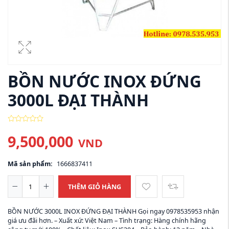
BỒN NƯỚC INOX ĐỨNG
3000L ĐẠI THÀNH
9,500,000
VND
Mã sản phẩm:
1666837411
THÊM GIỎ HÀNG
BỒN NƯỚC 3000L INOX ĐỨNG ĐẠI THÀNH Gọi ngay 0978535953 nhận
giá ưu đãi hơn. – Xuất xứ: Việt Nam – Tình trạng: Hàng chính hãng