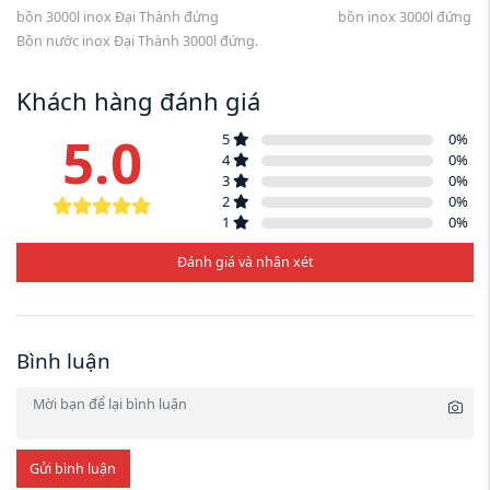
bồn 3000l inox Đại Thành đứng
bồn inox 3000l đứng
Bồn nước inox Đại Thành 3000l đứng.
Khách hàng đánh giá
5.0
5
0
%
4
0
%
3
0
%
2
0
%
1
0
%
Đánh giá và nhận xét
Bình luận
Gửi bình luận