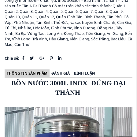
công ty mới 100% – Chất liệu: Inox SUS304 – Bảo hành: 12 năm – Nhà
sản xuất: Tân Á Đại Thành Có mặt trên khắp các tỉnh thành: Quận 1,
Quận 2, Quận 3, Quận 4, Quận 5, Quận 6, Quận 7, Quận 8, Quận 9,
Quận 10, Quận 11, Quận 12, Quận Bình Tân, Bình Thạnh, Tân Phú, Gò
Vấp, Phú Nhuận, Tân Bình, Thủ Đức, và các huyện Bình Chánh, Cần Giờ,
Củ Chi, Nhà Bè, Hóc Môn, Bình Phước, Bình Dương, Đồng Nai, Tây
Ninh, Bà Rịa-Vũng Tàu, Long An, Đồng Tháp, Tiền Giang, An Giang, Bến
Tre, Vĩnh Long, Trà Vinh, Hậu Giang, Kiên Giang, Sóc Trăng, Bạc Liêu, Cà
Mau, Cần Thơ
Chia sẻ:
THÔNG TIN SẢN PHẨM
ĐÁNH GIÁ
BÌNH LUẬN
BỒN NƯỚC 3000L INOX ĐỨNG ĐẠI
THÀNH