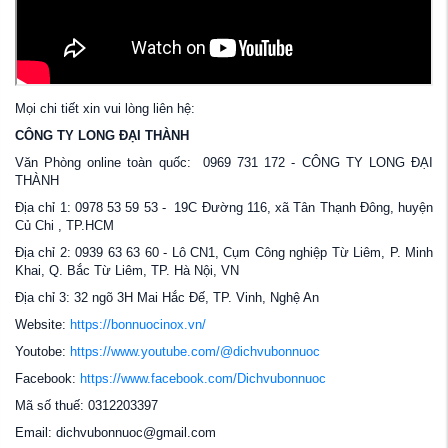
Mọi chi tiết xin vui lòng liên hệ:
CÔNG TY LONG ĐẠI THÀNH
Văn Phòng online toàn quốc: 0969 731 172 - CÔNG TY LONG ĐẠI
THÀNH
Địa chỉ 1: 0978 53 59 53 - 19C Đường 116, xã Tân Thạnh Đông, huyện
Củ Chi , TP.HCM
Địa chỉ 2: 0939 63 63 60 - Lô CN1, Cụm Công nghiệp Từ Liêm, P. Minh
Khai, Q. Bắc Từ Liêm, TP. Hà Nội, VN
Địa chỉ 3: 32 ngõ 3H Mai Hắc Đế, TP. Vinh, Nghệ An
Website:
https://bonnuocinox.vn/
Youtobe:
https://www.youtube.com/@dichvubonnuoc
Facebook:
https://www.facebook.com/Dichvubonnuoc
Mã số thuế: 0312203397
Email: dichvubonnuoc@gmail.com