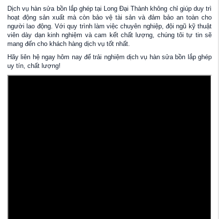
Dịch vụ hàn sửa bồn lắp ghép tại Long Đại Thành không chỉ giúp duy trì
hoạt động sản xuất mà còn bảo vệ tài sản và đảm bảo an toàn cho
người lao động. Với quy trình làm việc chuyên nghiệp, đội ngũ kỹ thuật
viên dày dạn kinh nghiệm và cam kết chất lượng, chúng tôi tự tin sẽ
mang đến cho khách hàng dịch vụ tốt nhất.
Hãy liên hệ ngay hôm nay để trải nghiệm dịch vụ hàn sửa bồn lắp ghép
uy tín, chất lượng!