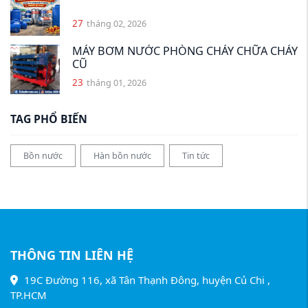
27
tháng 02, 2026
MÁY BƠM NƯỚC PHÒNG CHÁY CHỮA CHÁY
CŨ
23
tháng 01, 2026
TAG PHỔ BIẾN
Bồn nước
Hàn bồn nước
Tin tức
THÔNG TIN LIÊN HỆ
19C Đường 116, xã Tân Thạnh Đông, huyện Củ Chi ,
TP.HCM