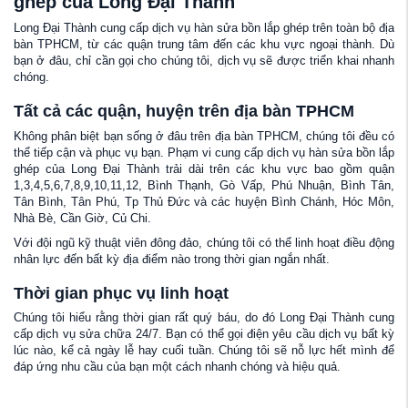
ghép của Long Đại Thành
Long Đại Thành cung cấp dịch vụ hàn sửa bồn lắp ghép trên toàn bộ địa
bàn TPHCM, từ các quận trung tâm đến các khu vực ngoại thành. Dù
bạn ở đâu, chỉ cần gọi cho chúng tôi, dịch vụ sẽ được triển khai nhanh
chóng.
Tất cả các quận, huyện trên địa bàn TPHCM
Không phân biệt bạn sống ở đâu trên địa bàn TPHCM, chúng tôi đều có
thể tiếp cận và phục vụ bạn. Phạm vi cung cấp dịch vụ hàn sửa bồn lắp
ghép của Long Đại Thành trải dài trên các khu vực bao gồm quận
1,3,4,5,6,7,8,9,10,11,12, Bình Thạnh, Gò Vấp, Phú Nhuận, Bình Tân,
Tân Bình, Tân Phú, Tp Thủ Đức và các huyện Bình Chánh, Hóc Môn,
Nhà Bè, Cần Giờ, Củ Chi.
Với đội ngũ kỹ thuật viên đông đảo, chúng tôi có thể linh hoạt điều động
nhân lực đến bất kỳ địa điểm nào trong thời gian ngắn nhất.
Thời gian phục vụ linh hoạt
Chúng tôi hiểu rằng thời gian rất quý báu, do đó Long Đại Thành cung
cấp dịch vụ sửa chữa 24/7. Bạn có thể gọi điện yêu cầu dịch vụ bất kỳ
lúc nào, kể cả ngày lễ hay cuối tuần. Chúng tôi sẽ nỗ lực hết mình để
đáp ứng nhu cầu của bạn một cách nhanh chóng và hiệu quả.