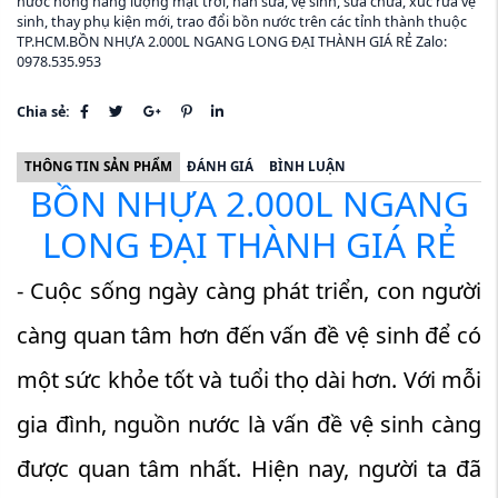
nước nóng năng lượng mặt trời, hàn sửa, vệ sinh, sửa chữa, xúc rửa vệ
sinh, thay phụ kiện mới, trao đổi bồn nước trên các tỉnh thành thuộc
TP.HCM.BỒN NHỰA 2.000L NGANG LONG ĐẠI THÀNH GIÁ RẺ Zalo:
0978.535.953
Chia sẻ:
THÔNG TIN SẢN PHẨM
ĐÁNH GIÁ
BÌNH LUẬN
BỒN NHỰA 2.000L NGANG
LONG ĐẠI THÀNH GIÁ RẺ
- Cuộc sống ngày càng phát triển, con người
càng quan tâm hơn đến vấn đề vệ sinh để có
một sức khỏe tốt và tuổi thọ dài hơn. Với mỗi
gia đình, nguồn nước là vấn đề vệ sinh càng
được quan tâm nhất. Hiện nay, người ta đã