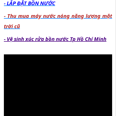
- LẮP ĐẶT BỒN NƯỚC
- Thu mua máy nước nóng năng lượng mặt
trời cũ
- Vệ sinh xúc rửa bồn nước Tp Hồ Chí Minh