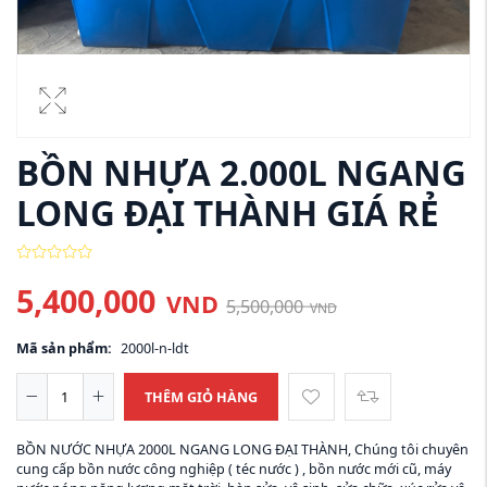
BỒN NHỰA 2.000L NGANG
LONG ĐẠI THÀNH GIÁ RẺ
5,400,000
VND
5,500,000
VND
Mã sản phẩm:
2000l-n-ldt
THÊM GIỎ HÀNG
BỒN NƯỚC NHỰA 2000L NGANG LONG ĐẠI THÀNH, Chúng tôi chuyên
cung cấp bồn nước công nghiệp ( téc nước ) , bồn nước mới cũ, máy